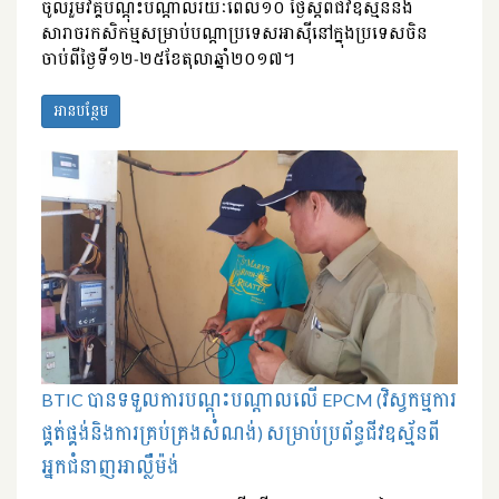
ចូលរួមវគ្គបណ្តុះបណ្តាលរយៈពេល១០ ថ្ងៃស្តីពីជីវឧស្ម័ននិង
សារាចរកសិកម្មសម្រាប់បណ្តាប្រទេសអាស៊ីនៅក្នុងប្រទេសចិន
ចាប់ពីថ្ងៃទី១២-២៥ខែតុលាឆ្នាំ២០១៧។
អានបន្ថែម
BTIC បានទទួលការបណ្តុះបណ្តាលលើ EPCM (វិស្វកម្មការ
ផ្គត់ផ្គង់និងការគ្រប់គ្រងសំណង់) សម្រាប់ប្រព័ន្ធជីវឧស្ម័នពី
អ្នកជំនាញអាល្លឺម៉ង់