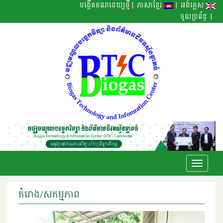
|
|
បង្កើតគណនេយ្យថ្មី
ភាសាខ្មែរ
អង់គ្លេស
|
ចូលប្រព័ន្ធ
Toggle
navigati
គំរោង/សកម្មភាព