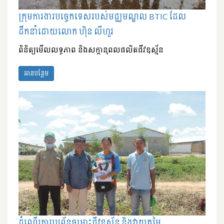
ក្រុមការងារបច្ចេកទេសរបស់មជ្ឈមណ្ឌល BTIC ដែល
ដឹកនាំដោយលោក ហ៊ិន លីហួរ
ពិនិត្យមើលលទ្ធភាព និងសក្តានុពលផលិតជីវឧស្ម័ន
អានបន្ថែម
ដំណើរការប្រព្ធ័ន្ធចម្រាះជីវឧស្ម័ន និងវាយតម្លៃ