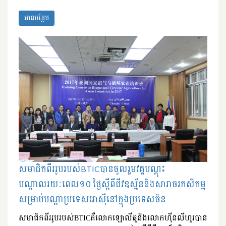
អានបន្ថែម
សមាជិកពីររូបរបស់BTICបានចូលរួមវគ្គបណ្តុះ
បណ្តាលរយៈពេល១០ ថ្ងៃស្តីពីជីវឧស្ម័ននិងសារាចរកសិកម្ម
សម្រាប់បណ្តាប្រទេសអាស៊ីនៅក្នុងប្រទេសចិន
សមាជិកពីររូបរបស់BTICគឺលោកឡោលីតួនិងលោកហ៊ីនលីហួរបាន