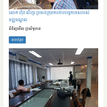
លោក ហ៊ិន លីហួរ ប្រធានក្រុមការងារបច្ចេកទេសរបស់
មជ្ឈមណ្ឌល
ពិនិត្យមើល ប្រសិទ្ធភាព
អានបន្ថែម