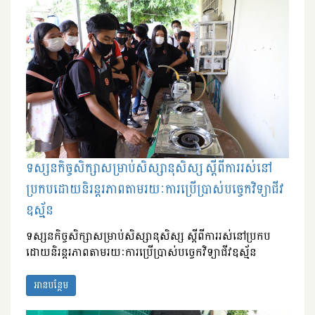
ទស្សនកិច្ចសិក្សាសម្រាប់សិស្សានុសិស្ស ​ស្តីពី​ការរស់នៅ
ប្រកបដោយនិរន្តរភាពតាមរយៈការប្រើប្រាស់បច្ចេកវិទ្យាជីវ
ឧស្ម័ន
ទស្សនកិច្ចសិក្សាសម្រាប់សិស្សានុសិស្ស ​ស្តីពី​ការរស់នៅប្រកប
ដោយនិរន្តរភាពតាមរយៈការប្រើប្រាស់បច្ចេកវិទ្យាជីវឧស្ម័ន
អានបន្ថែម