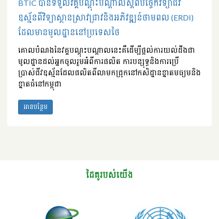
BTIC បានទទួលវគ្គបណ្តុះបណ្តាលស្តីពីបច្ចេកវិទ្យាជីវ
ឧស្ម័នពីវិទ្យាស្ថានស្រាវជ្រាវនិងអភិវឌ្ឍន៍ថាមពល (ERDI)
ដែលមានមូលដ្ឋាននៅប្រទេសថៃ
គោលបំណងនៃវគ្គបណ្តុះបណ្តាលនេះគឺដើម្បីផ្តល់ការយល់ដឹងជា
មូលដ្ឋានដល់អ្នកចូលរួមអំពីការផលិត ការបន្សុទ្ធនិងការប្រើ
ប្រាស់ជីវឧស្ម័នដែលផលិតពីលាមកជ្រូកនៅកសិដ្ឋានខ្នាតមធ្យមនិង
ខ្នាតធំនៅកម្ពុជា
អានបន្ថែម
ដៃគូរបស់យើង