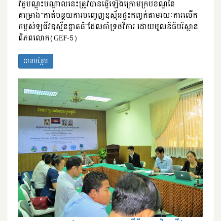
វគ្គបណ្តុះបណ្តាលនេះត្រូវបានធ្វើឡើងក្រោមក្របខណ្ឌនៃ
គម្រោង”កាត់បន្ថយការបញ្ចេញឧស្ម័នផ្ទះកញ្ចក់តាមរយៈការលើក
កម្ពស់ឡជីវឧស្ម័នខ្នាតធំ˝ដែលគាំទ្រថវិការ ដោយមូលនិធិបរិស្ថាន
ពិភពលោក(GEF-5)
អានបន្ថែម