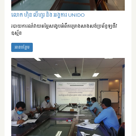
លោក ហ៊ិន លីហួរ និង អង្គការ UNIDO
របាយការណ៍វាយតម្លៃសង្ខេបអំពីគម្រោងសាងសង់ប្រព័ន្ធឡជីវ
ឧស្ម័ន
អានបន្ថែម