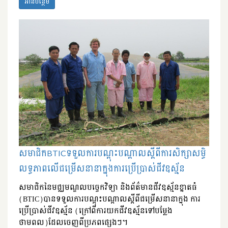
អានបន្ថែម
សមាជិកBTICទទួលការបណ្តុះបណ្តាលស្តីពីការសិក្សាសម្ធិ
លទ្ធភាពលើជម្រើសនានាក្នុងការប្រើប្រាស់ជីវឧស្ម័ន
សមាជិកនៃមជ្ឈមណ្ឌលបច្ចេកវិទ្យា និងព័ត៌មានជីវឧស្ម័នខ្នាតធំ
(BTIC)បានទទួលការបណ្តុះបណ្តាលស្តីពីជម្រើសនានាក្នុង ការ
ប្រើប្រាស់ជីវឧស្ម័ន (ក្រៅពីការយកជីវឧស្ម័នទៅបម្លែង
ថាមពល)ដែលចេញពីប្រភពផ្សេងៗ។