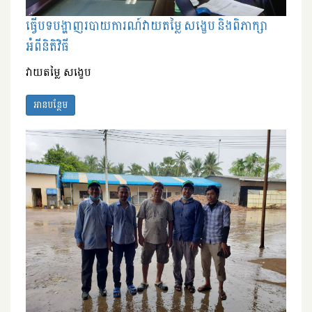
ធ្វើបទបង្ហាញរបាយការណ៍វាយតម្លៃ សង្ខេប និងពិភាក្សា
អំពីនិតិវិធី
វាយតម្លៃ សង្ខេប
អានបន្ថែម