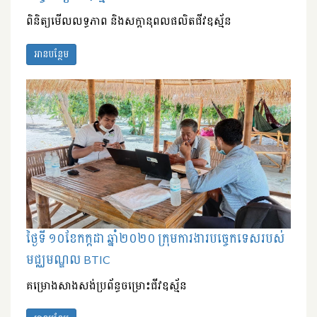
ពិនិត្យមើលលទ្ធភាព និងសក្តានុពលផលិតជីវឧស្ម័ន
អានបន្ថែម
ថ្ងៃទី ១០ខែកក្កដា ឆ្នាំ២០២០ ក្រុមការងារបច្ចេកទេសរបស់
មជ្ឈមណ្ឌល BTIC
គម្រោងសាងសង់ប្រព័ន្ធចម្រោះជីវឧស្ម័ន