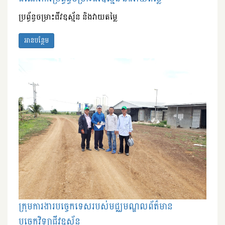
ប្រព្ធ័ន្ធចម្រាះជីវឧស្ម័ន និងវាយតម្លៃ
អានបន្ថែម
ក្រុមការងារបច្ចេកទេសរបស់មជ្ឈមណ្ឌលព័ត៌មាន
បច្ចេកវិទ្យាជីវឧស័្មន