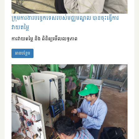
ក្រុមការងារបច្ចេកទេសរបស់មជ្ឈមណ្ឌល បានចុះធ្វើការ
វាយតម្លៃ
ការវាយតម្លៃ និង ពិនិត្យមើលលទ្ធភាព
អានបន្ថែម