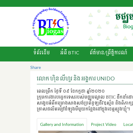
ទំព័រដើម
អំពី BTIC
ព័ត៌មាន/ព្រឹតិ្តការណ៍
Share
លោក ហ៊ិន លីហួរ និង អង្គការ UNIDO
ពេលព្រឹក ថ្ងៃទី ០៩ ខែកក្កដា ឆ្នាំ២០២០
ក្រុមការងារបច្ចេកទេសរបស់មជ្ឈមណ្ឌល BTIC ដឹកនាំដ
សង្ខេបអំពីគម្រោងសាងសង់ប្រព័ន្ធឡជីវឧស្ម័ន និងពិភាក្សាអ
គ្រាសផលិតម៉្យៅដំឡូងមីមួយកន្លែងនៅក្នុងខេត្តត្បូងឃ្មុំ។
Gallery and Information
Project Video
Loca