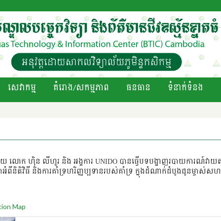
សេវាកម្ម
គំរោង/សកម្មភាព
ធនធាន
ទំនាក់ទំនង
ោយ លោក ហ៊ិន លីហួរ និង អង្គការ UNIDO បានធ្វើបទបង្ហាញរបាយការណ៍វាយតម
ំពីនិតិវិធី និងការគាំទ្រហរិញ្ញប្បទានរបស់គាំទ្រ ក្នុងដំណាក់ដំបូងជូនម្ចាស់សហ
tion Map