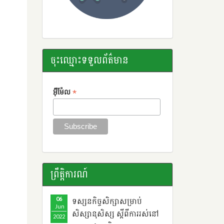
ចុះឈ្មោះទទួលព័ត៌មាន
*
អ៊ីម៉ែល
ព្រឹតិ្តការណ៍
06
ទស្សនកិច្ចសិក្សាសម្រាប់
Jun
សិស្សានុសិស្ស ​ស្តីពី​ការរស់នៅ
2022