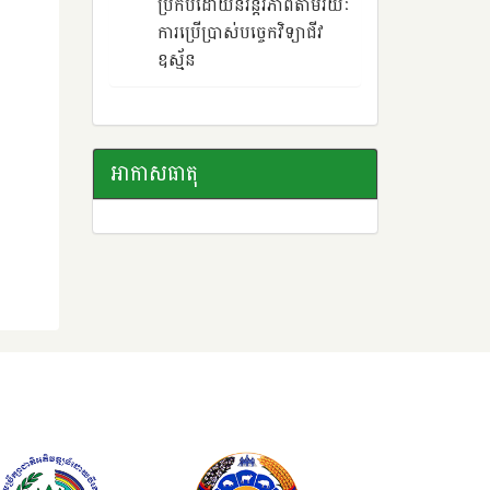
ប្រកបដោយនិរន្តរភាពតាមរយៈ
ការប្រើប្រាស់បច្ចេកវិទ្យាជីវ
ឧស្ម័ន
អាកាសធាតុ