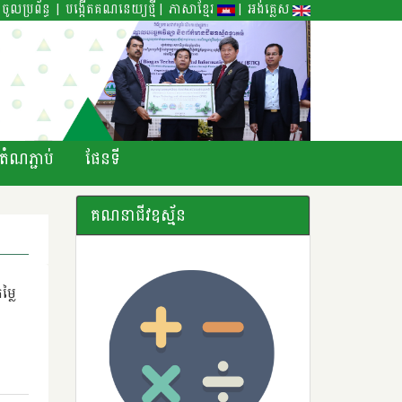
|
|
|
ចូលប្រព័ន្ធ
បង្កើតគណនេយ្យថ្មី
ភាសាខ្មែរ
អង់គ្លេស
តំណភ្ជាប់
ផែនទី
គណនាជីវឧស្ម័ន
្លៃ