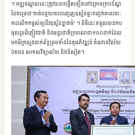
។ មជ្ឈ​មណ្ឌល​នេះ​ត្រូវ​បាន​បង្កើត​ឡើង​នៅ​ក្រោម​ក្រប​ខ័ណ្ឌ​
នៃ​គម្រោង​"​កាត់​បន្ថយ​ការ​បញ្ចេញ​ឧស្ម័ន​ផ្ទះ​កញ្ចក់​តាម​រយៈ​
ការ​លើក​កម្ពស់​ឡជីវ​ឧស្ម័ន​ខ្នាត​ធំ​" ។ ពិធី​នេះ​ទទួល​បាន​ការ​
ចូល​រួម​ពី​ភ្ញៀវជាតិ និង​អន្តរជាតិ​ប្រមាណ​ជា​១០០នាក់​ដែល​
មក​ពី​ក្រសួង​ពាក់ព័ន្ធ​ព្រម​ទាំង​ដៃ​គូអភិវឌ្ឍន៍ តំណាង​វិស័យ​
ឯកជន សាកល​វិទ្យាល័យ និង​និស្សិត។