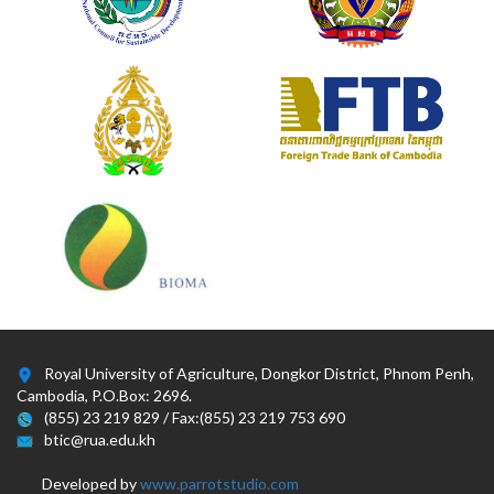
Royal University of Agriculture, Dongkor District, Phnom Penh,
Cambodia, P.O.Box: 2696.
(855) 23 219 829 / Fax:(855) 23 219 753 690
btic@rua.edu.kh
Developed by
www.parrotstudio.com