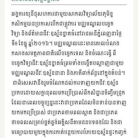
អង្គការ​យូ​នី​ដូ​សហការ​ជា​មួយ​សាកល​វិទ្យា​ល័យ​ភូមិន្ទ​
កសិកម្ម​បាន​ប្រកាស​បើក​ជា​ផ្លូវ​ការ ​​មជ្ឈ​មណ្ឌល​បច្ចេក​
វិទ្យា និង​ព័ត៌​មាន​ជីវៈ​​ឧស្ម័ន​ខ្នាត​​ធំ​នៅ​រាជ​ធានី​ភ្នំពេញ​នា​ថ្ងៃ​
ទី8 ខែធ្នូ ឆ្នាំ​២០១៦។ ​មជ្ឈ​មណ្ឌល​នេះ​មាន​គោល​បំណង​
កសាង​សមត្ថភាព​ជាតិ​លើ​បច្ចេក​ទេស និង​ចំណេះ​ធ្វើ​ ពី​
បច្ចេក​វិទ្យា​ជីវៈ​ឧស្ម័ន​ខ្នាត​ធំ​ព្រម​ទាំង​បង្កើត​បណ្តាញ​ជា​មួយ​
មជ្ឈមណ្ឌល​ជីវៈ​ឧស្ម័ន​នានា និង​ភាគី​ពាក់​ព័ន្ធ​នៅ​ក្នុង​តំបន់។
ជា​ពិសេស​វា​នឹង​រួម​ចំណែក​ដល់​ការ​ទាញ​យក​ជីវៈ​ឧស្ម័ន​
ប្រកប​ដោយ​សក្តានុពល​មក​ប្រើ​ប្រាស់​ពី​កសិដ្ឋាន​ចិញ្ចឹម​ជ្រូក​
ដែល​នា​ពេល​បច្ចុប្បន្ន​នេះ​វា​ជា​ប្រភព​ដែល​មិន​ទាន់​បាន​ទាញ​
យក​មក​ប្រើប្រាស់ ជា​ប្រ​ភព​ថា​មពល​ស្អាត​ និង​ជា​ប្រភព​
ថាមពល​សម្រាប់​ផ្គត់​ផ្គង់​អគ្គិសនី​តាម​ជន​បទ​ផង​ដែរ និង​ជា​
មធ្យោបាយ​មួយ​ក្នុង​ការ​កាត់​បន្ថយ​ការ​បំភាយ​ឧស្ម័ន​ផ្ទះ​កញ្ចក់​