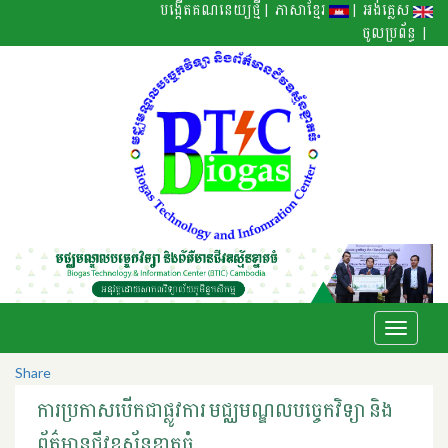
|
|
បង្កើតគណនេយ្យថ្មី
ភាសាខ្មែរ
អង់គ្លេស
|
ចូលប្រព័ន្ធ
Toggle
navigati
Share
ការ​ប្រកាស​បើក​ជា​ផ្លូវការ មជ្ឈ​មណ្ឌល​បច្ចេក​វិទ្យា និង​
ព័ត៌​មាន​ជីវ​ឧស្ម័ន​ខ្នាត​ធំ