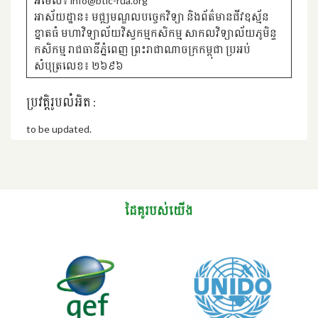
អ៊ីម៉ែល៖ info@btic-rua.org
អាស័យដ្ឋាន៖ មជ្ឍមណ្ឌលបចេ្ចកវិទ្យា និងព័ត៌មានជីវឧស្ម័ន
ខ្នាតធំ មហាវិទ្យាល័យវិស្វកម្មកសិកម្ម សាកលវិទ្យាល័យភូមិន្ទ
កសិកម្ម រាជធានីភ្នំពេញ ព្រះរាជាណាចក្រកម្ពុជា ប្រអប់
សំបុត្រលេខ៖ ២៦៩៦
ប្រវត្តិរូបលំអិត :
to be updated.
ដៃគូរបស់យើង