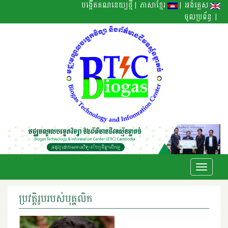
|
|
បង្កើតគណនេយ្យថ្មី
ភាសាខ្មែរ
អង់គ្លេស
|
ចូលប្រព័ន្ធ
Toggle
navigati
ប្រវត្តិរូបរបស់បុគ្គលិក