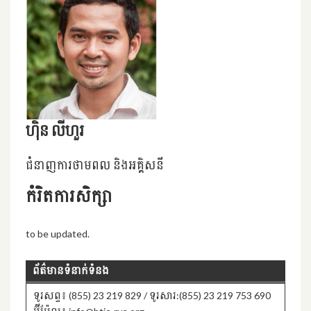
ហ៊ិន លីហួរ
ជំនាញការថាមពល និងអគ្គិសនី
កំរិតការសិក្សា
to be updated.
ព័ត៌មានទំនាក់ទំនង
ទូរសព្ទ៖ (855) 23 219 829 / ទូរសារ:(855) 23 219 753 690