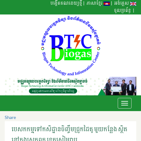
|
|
បង្កើតគណនេយ្យថ្មី
ភាសាខ្មែរ
អង់គ្លេស
|
ចូលប្រព័ន្ធ
Toggle
navigati
Share
បេសកកម្មទៅកសិដ្ឋានចិញ្ចឹមជ្រូកដៃគូ មួយកន្លែង ស្ថិត
នៅក្នុងស្រុកពួក ខេត្តសៀមរាប