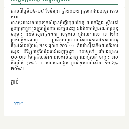
កាលពីថ្ងៃទី២៦-២៨ ខែមិថុនា ឆ្នាំ២០២២ ក្រុមការងារបច្ចេកទេស
BTIC
បានចុះបេសកកម្មទៅកសិដ្ឋានចិញ្ចឹមជ្រូកដៃគូ មួយកន្លែង ស្ថិតនៅ
ក្នុងស្រុកពួក ខេត្តសៀមរាប ដើម្បីពិនិត្យ និងវាយតម្លៃដំណើរប្រព័ន្ធ
ចម្រោះ និងម៉ាស៊ីនភ្លើង។ជា លទ្ធផល ក្នុងរយៈពេល ៧ ថ្ងៃនៃ
ប្រតិបត្តិការពេញ ប្រព័ន្ធចម្រោះមានសមត្ថភាពដកសារធាតុ
អ៊ីដ្រូសែនស៊ុលផួ H2S ក្រោម 200 ppm និងម៉ាស៊ីនភ្លើងដំណើរការ
រលូន ប៉ុន្តែគ្រាន់តែមិនទាន់ពេញបន្ទុក ។ជាទូទៅ លំហូរហ្គាស
២០-២៧ ម៉ែត្រគីប/ម៉ោង អាចផលិតអនុភាពអគ្គិសនី ចន្លោះ ៣០
គីឡូវ៉ាត់ (kW) ។ តាមការអង្គេត ប្រសិទ្ធភាពម៉ាស៊ីន គឺ១៨%-
២០%។
ភ្ជាប់
BTIC