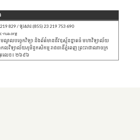
ង
3 219 829 / ទូរសារ:(855) 23 219 753 690
c-rua.org
មណ្ឌលបចេ្ចកវិទ្យា និងព័ត៌មានជីវឧស្ម័នខ្នាតធំ មហាវិទ្យាល័យ
សាកលវិទ្យាល័យភូមិន្ទកសិកម្ម រាជធានីភ្នំពេញ ព្រះរាជាណាចក្រ
ំបុត្រលេខ៖ ២៦៩៦