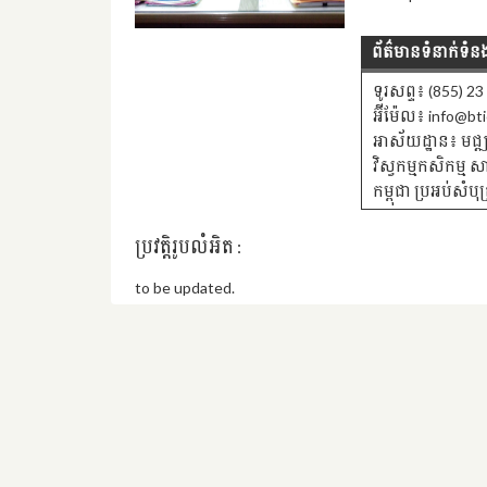
ព័ត៌មានទំនាក់ទំន
ទូរសព្ទ៖ (855) 2
អ៊ីម៉ែល៖ info@bti
អាស័យដ្ឋាន៖ មជ្ឍ
វិស្វកម្មកសិកម្ម 
កម្ពុជា ប្រអប់ស
ប្រវត្តិរូបលំអិត :
to be updated.