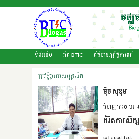
ទំព័រដើម
អំពី BTIC
ព័ត៌មាន/ព្រឹតិ្តការណ៍
ប្រវត្តិរូបរបស់បុគ្គលិក
មុិច សុខុម
ជំនាញការថាមពល 
កំរិតការសិក្
to be updated.