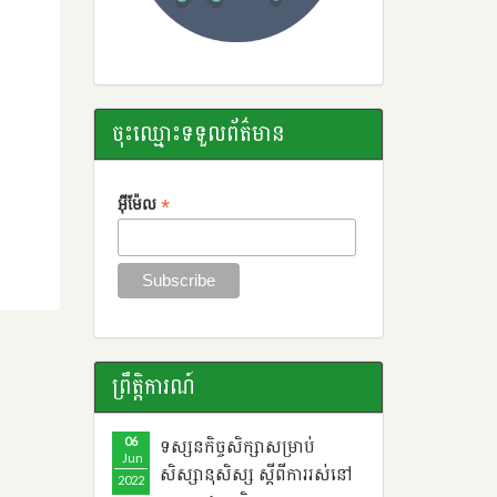
ចុះឈ្មោះទទួលព័ត៌មាន
*
អ៊ីម៉ែល
ព្រឹតិ្តការណ៍
06
ទស្សនកិច្ចសិក្សាសម្រាប់
Jun
សិស្សានុសិស្ស ​ស្តីពី​ការរស់នៅ
2022