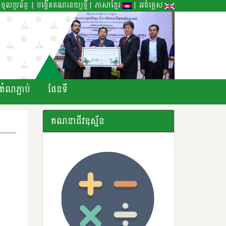
|
|
|
ចូលប្រព័ន្ធ
បង្កើតគណនេយ្យថ្មី
ភាសាខ្មែរ
អង់គ្លេស
តំណភ្ជាប់
ផែនទី
គណនាជីវឧស្ម័ន