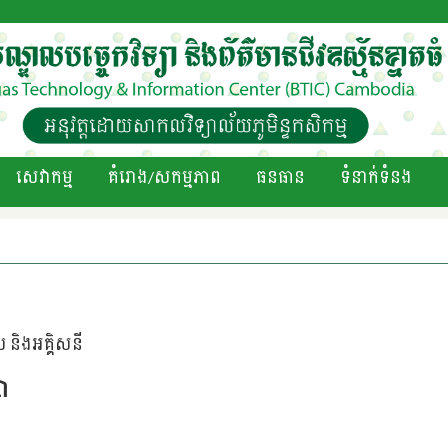
សេវាកម្ម
គំរោង/សកម្មភាព
ធនធាន
ទំនាក់ទំនង
និងអគ្គិសនី
សា