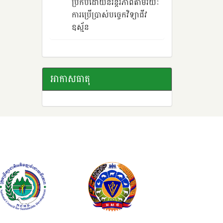
ប្រកបដោយនិរន្តរភាពតាមរយៈ
ការប្រើប្រាស់បច្ចេកវិទ្យាជីវ
ឧស្ម័ន
អាកាសធាតុ