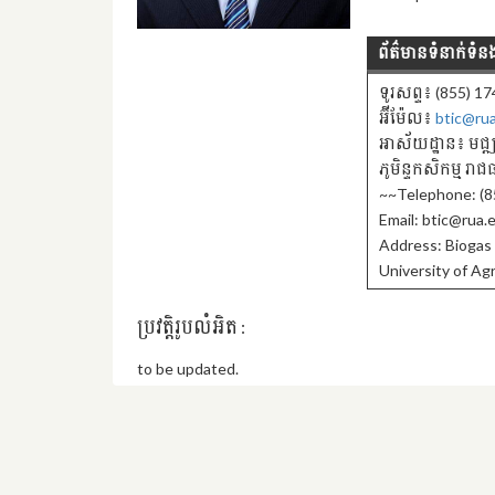
ព័ត៌មានទំនាក់ទំន
ទូរសព្ទ៖ (855) 1
អ៊ីម៉ែល៖
btic@ru
អាស័យដ្ឋាន៖ មជ្ឍ
ភូមិន្ទកសិកម្ម រ
~~Telephone: (8
Email: btic@rua.
Address: Biogas
University of Ag
ប្រវត្តិរូបលំអិត :
to be updated.