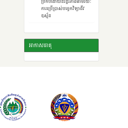
ប្រកបដោយនិរន្តរភាពតាមរយៈ
ការប្រើប្រាស់បច្ចេកវិទ្យាជីវ
ឧស្ម័ន
អាកាសធាតុ