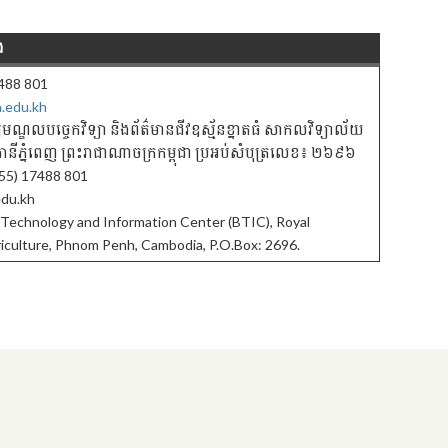
ង
7488 801
a.edu.kh
មណ្ឌលបចេ្ចកវិទ្យា និងព័ត៌មានជីវឧស្ម័នខ្នាតធំ សាកលវិទ្យាល័យ
ាជធានីភ្នំពេញ ព្រះរាជាណាចក្រកម្ពុជា ប្រអប់សំបុត្រលេខ៖ ២៦៩៦
55) 17488 801
edu.kh
 Technology and Information Center (BTIC), Royal
riculture, Phnom Penh, Cambodia, P.O.Box: 2696.