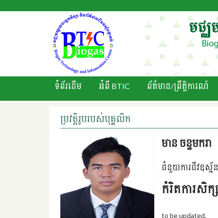
ទំព័រដើម
អំពី BTIC
ព័ត៌មាន/ព្រឹតិ្តការណ៍
ប្រវត្តិរូបរបស់បុគ្គលិក
មាន ចន្ទ​មករា
ជំនួយការជីវឧស្ម័
កំរិតការសិក្
to be updated.