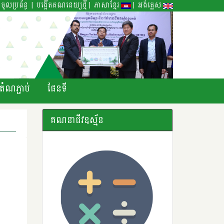
|
|
|
ចូលប្រព័ន្ធ
បង្កើតគណនេយ្យថ្មី
ភាសាខ្មែរ
អង់គ្លេស
តំណភ្ជាប់
ផែនទី
គណនាជីវឧស្ម័ន