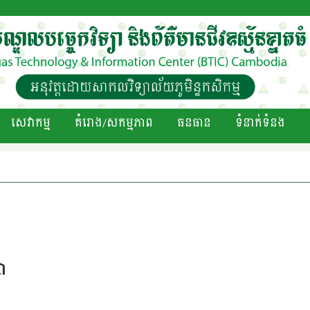
សេវាកម្ម
គំរោង/សកម្មភាព
ធនធាន
ទំនាក់ទំនង
ន
សា