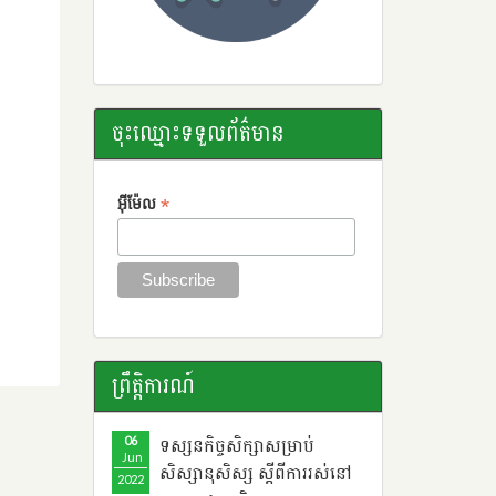
ចុះឈ្មោះទទួលព័ត៌មាន
*
អ៊ីម៉ែល
ព្រឹតិ្តការណ៍
06
ទស្សនកិច្ចសិក្សាសម្រាប់
Jun
សិស្សានុសិស្ស ​ស្តីពី​ការរស់នៅ
2022