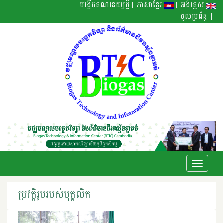
|
|
បង្កើតគណនេយ្យថ្មី
ភាសាខ្មែរ
អង់គ្លេស
|
ចូលប្រព័ន្ធ
Toggle
navigati
ប្រវត្តិរូបរបស់បុគ្គលិក