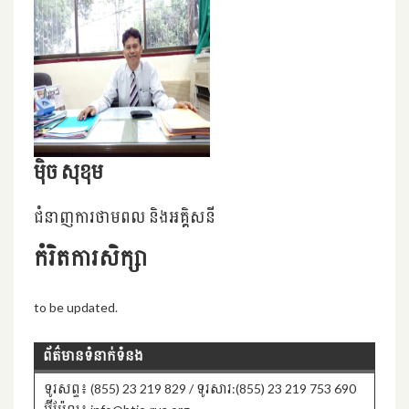
មុិច សុខុម
ជំនាញការថាមពល និងអគ្គិសនី
កំរិតការសិក្សា
to be updated.
ព័ត៌មានទំនាក់ទំនង
ទូរសព្ទ៖ (855) 23 219 829 / ទូរសារ:(855) 23 219 753 690