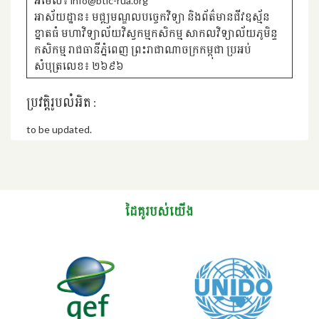
អ៊ីម៉ែល៖ info@btic-rua.org
អាស័យដ្ឋាន៖ មជ្ឍមណ្ឌលបចេ្ចកវិទ្យា និងព័ត៌មានជីវឧស្ម័ន
ខ្នាតធំ មហាវិទ្យាល័យវិស្វកម្មកសិកម្ម សាកលវិទ្យាល័យភូមិន្ទ
កសិកម្ម រាជធានីភ្នំពេញ ព្រះរាជាណាចក្រកម្ពុជា ប្រអប់
សំបុត្រលេខ៖ ២៦៩៦
ប្រវត្តិរូបលំអិត :
to be updated.
ដៃគូរបស់យើង