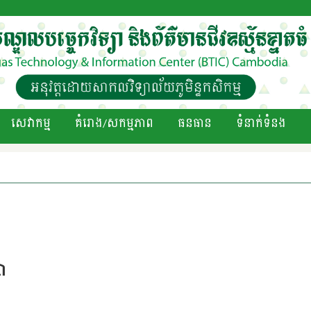
សេវាកម្ម
គំរោង/សកម្មភាព
ធនធាន
ទំនាក់ទំនង
ន
សា