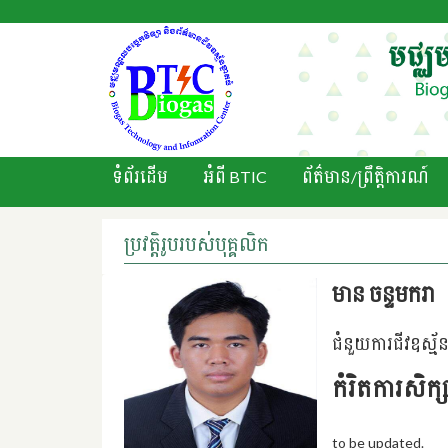
ទំព័រដើម
អំពី BTIC
ព័ត៌មាន/ព្រឹតិ្តការណ៍
ប្រវត្តិរូបរបស់បុគ្គលិក
មាន ចន្ទ​មករា
ជំនួយការជីវឧស្ម័
កំរិតការសិក្
to be updated.