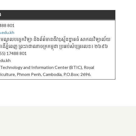
ង
7488 801
a.edu.kh
មណ្ឌលបចេ្ចកវិទ្យា និងព័ត៌មានជីវឧស្ម័នខ្នាតធំ សាកលវិទ្យាល័យ
ាជធានីភ្នំពេញ ព្រះរាជាណាចក្រកម្ពុជា ប្រអប់សំបុត្រលេខ៖ ២៦៩៦
55) 17488 801
edu.kh
 Technology and Information Center (BTIC), Royal
riculture, Phnom Penh, Cambodia, P.O.Box: 2696.