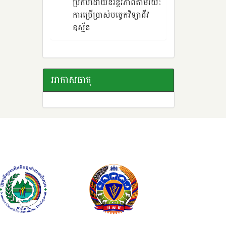
ប្រកបដោយនិរន្តរភាពតាមរយៈ
ការប្រើប្រាស់បច្ចេកវិទ្យាជីវ
ឧស្ម័ន
អាកាសធាតុ