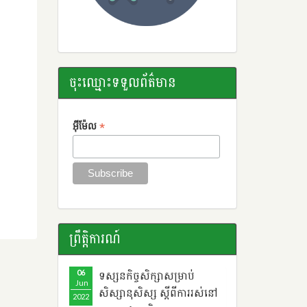
ចុះឈ្មោះទទួលព័ត៌មាន
*
អ៊ីម៉ែល
ព្រឹតិ្តការណ៍
06
ទស្សនកិច្ចសិក្សាសម្រាប់
Jun
សិស្សានុសិស្ស ​ស្តីពី​ការរស់នៅ
2022