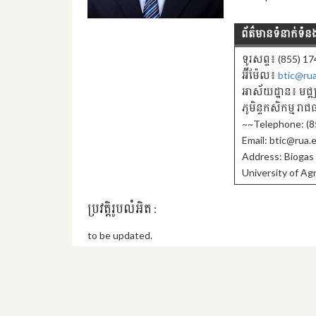
ព័ត៌មានទំនាក់ទំន
ទូរសព្ទ៖ (855) 1
អ៊ីម៉ែល៖
btic@ru
អាស័យដ្ឋាន៖ មជ្ឍ
ភូមិន្ទកសិកម្ម រ
~~Telephone: (8
Email: btic@rua.
Address: Biogas
University of Ag
ប្រវត្តិរូបលំអិត :
to be updated.