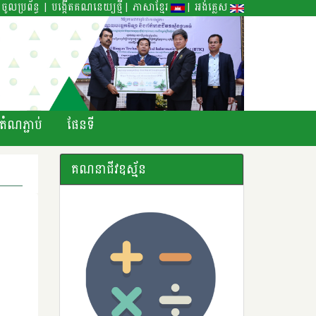
|
|
|
ចូលប្រព័ន្ធ
បង្កើតគណនេយ្យថ្មី
ភាសាខ្មែរ
អង់គ្លេស
តំណភ្ជាប់
ផែនទី
គណនាជីវឧស្ម័ន