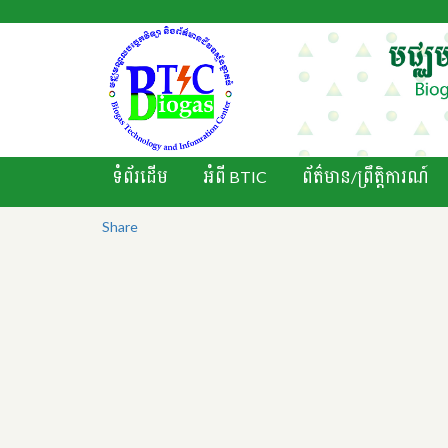
ទំព័រដើម
អំពី BTIC
ព័ត៌មាន/ព្រឹតិ្តការណ៍
Share