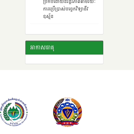
ប្រកបដោយនិរន្តរភាពតាមរយៈ
ការប្រើប្រាស់បច្ចេកវិទ្យាជីវ
ឧស្ម័ន
អាកាសធាតុ