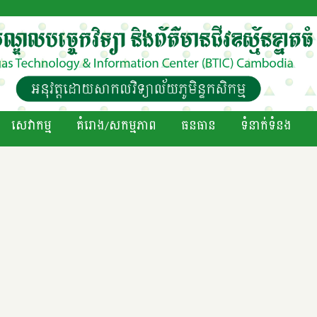
សេវាកម្ម
គំរោង/សកម្មភាព
ធនធាន
ទំនាក់ទំនង