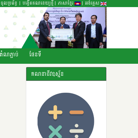
|
|
|
ចូលប្រព័ន្ធ
បង្កើតគណនេយ្យថ្មី
ភាសាខ្មែរ
អង់គ្លេស
តំណភ្ជាប់
ផែនទី
គណនាជីវឧស្ម័ន