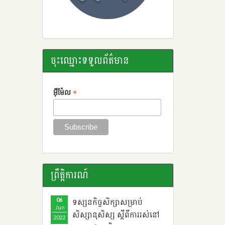
ចុះឈ្មោះទទួលព័ត៌មាន
*
អ៊ីម៉ែល
ព្រឹតិ្តការណ៍
06
ទស្សនកិច្ចសិក្សាសម្រាប់
Jun
សិស្សានុសិស្ស ​ស្តីពី​ការរស់នៅ
2022