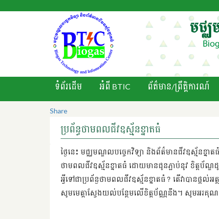
ទំព័រដើម
អំពី BTIC
ព័ត៌មាន/ព្រឹតិ្តការណ៍
Share
ប្រព័ន្ធថាមពលជីវឧស្ម័នខ្នាតធំ
ថ្ងៃនេះ មជ្ឈមណ្ឌលបច្ចេកវិទ្យា និងព័ត៌មានជីវឧស្ម័នខ្
ថាមពលជីវឧស្ម័នខ្នាតធំ ដោយមានជូនភ្ជាប់នូវ ខិត្តប័ណ្ឌ
អ្វីទៅជាប្រព័ន្ងថាមពលជីវឧស្ម័នខ្នាតធំ? តើវាបានផ្តល់អត្ថប
សូមមេត្តាស្វែងយល់បន្ថែមលើខិត្តប័ណ្ណនឹង។ សូមអរគុណ