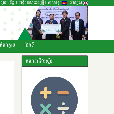
|
|
|
ចូលប្រព័ន្ធ
បង្កើតគណនេយ្យថ្មី
ភាសាខ្មែរ
អង់គ្លេស
តំណភ្ជាប់
ផែនទី
គណនាជីវឧស្ម័ន