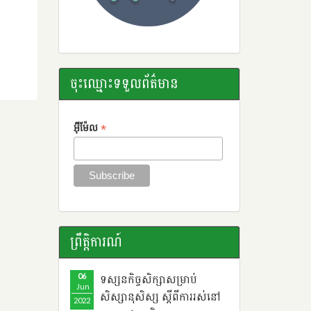
ចុះឈ្មោះទទួលព័ត៌មាន
*
អ៊ីម៉ែល
ព្រឹតិ្តការណ៍
06
ទស្សនកិច្ចសិក្សាសម្រាប់
Jun
សិស្សានុសិស្ស ​ស្តីពី​ការរស់នៅ
2022