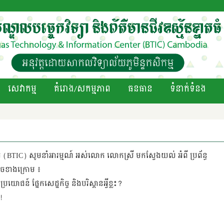
សេវាកម្ម
គំរោង/សកម្មភាព
ធនធាន
ទំនាក់ទំនង
នាតធំ (BTIC) សូមនាំអារម្មណ៍ អស់លោក លោកស្រី មកស្វែងយល់ អំពី ប្រព័ន្ធ
ដូចខាងក្រោម ៖
្រយោជន៍ ផ្នែកសេដ្ឋកិច្ច និងបរិស្ដានអ្វីខ្លះ?
!