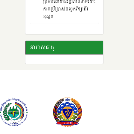
ប្រកបដោយនិរន្តរភាពតាមរយៈ
ការប្រើប្រាស់បច្ចេកវិទ្យាជីវ
ឧស្ម័ន
អាកាសធាតុ